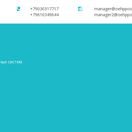
+79030317717
manager@oehppos
+79610349644
manager2@oehppo
ных систем