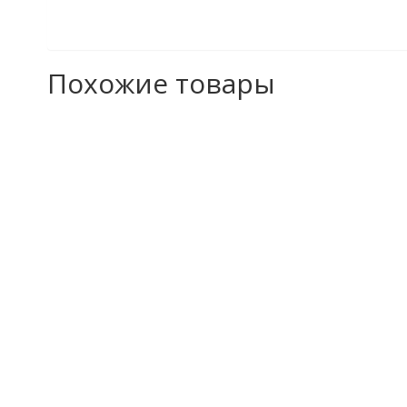
Похожие товары
Приёмный стол для пр
Цена от комплектации
Стан профилегибочный
Цена от комплектации
Профилегибочный стан