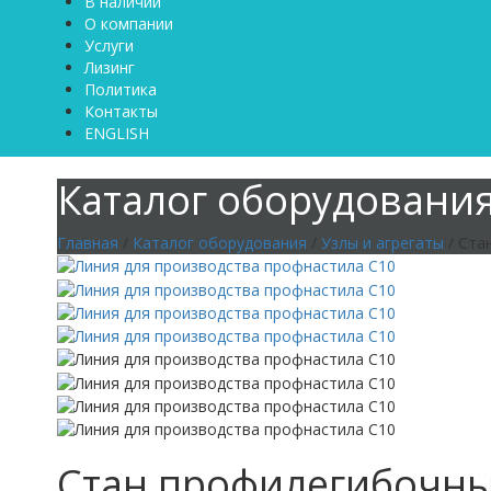
В наличии
О компании
Услуги
Лизинг
Политика
Контакты
ENGLISH
Каталог оборудовани
Главная
/
Каталог оборудования
/
Узлы и агрегаты
/ Ста
Стан профилегибочны