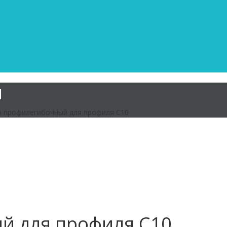
я
н профилегибочный для профиля С10
й для профиля С10