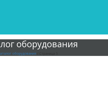
алог оборудования
аталог оборудования
/ Страница 5
ния продольной резки металл
ния штампования