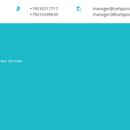
+79030317717
manager@oehppos
+79610349644
manager2@oehppo
ных систем