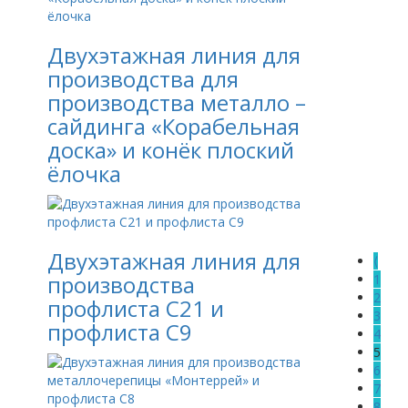
На
Двухэтажная линия для
производства для
производства металло –
Но
сайдинга «Корабельная
доска» и конёк плоский
ёлочка
Но
Двухэтажная линия для
⟨
производства
1
2
профлиста С21 и
3
профлиста С9
4
5
6
7
8