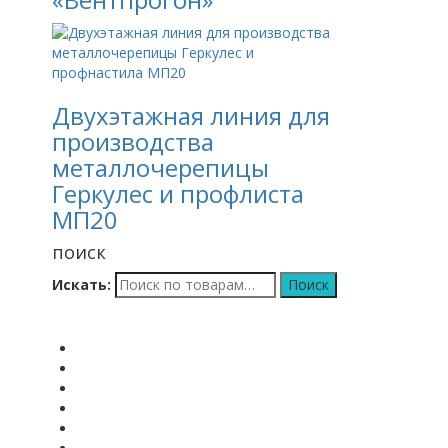
Двухэтажная линия для
производства
металлочерепицы
Геркулес и профлиста
МП20
поиск
Искать:
Поиск
Меню
Главная
О компании
Лизинг
Сервис и Ремонт
Услуги