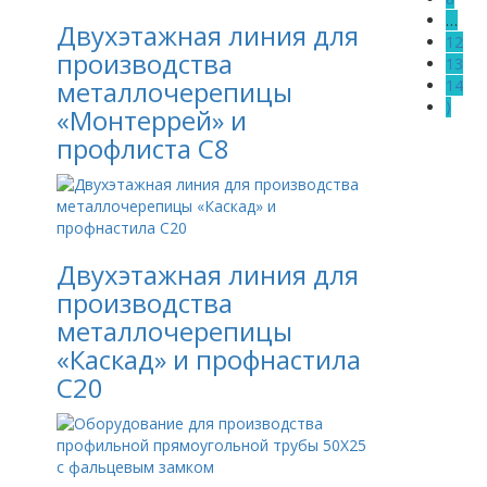
…
Двухэтажная линия для
12
производства
13
металлочерепицы
14
⟩
«Монтеррей» и
профлиста С8
Двухэтажная линия для
производства
металлочерепицы
«Каскад» и профнастила
С20